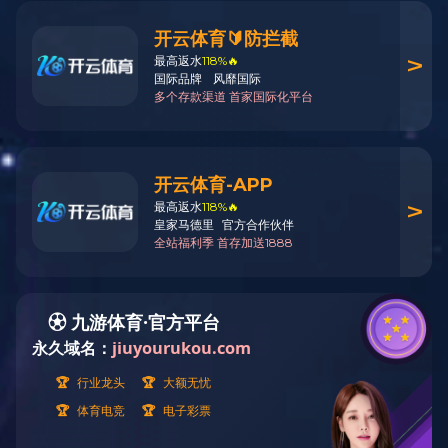
岩芯钻机类
钻塔类
其他产品