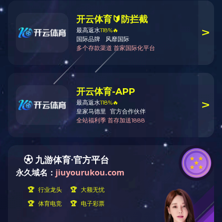
岩芯钻机类
钻塔类
其他产品