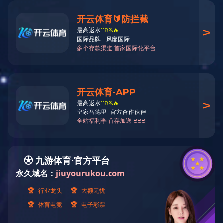
岩芯钻机类
钻塔类
其他产品