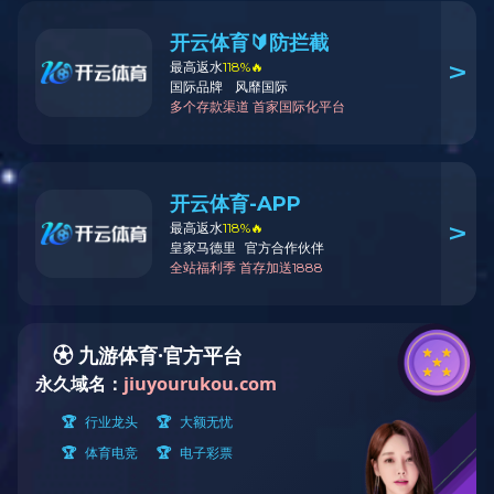
岩芯钻机类
钻塔类
其他产品