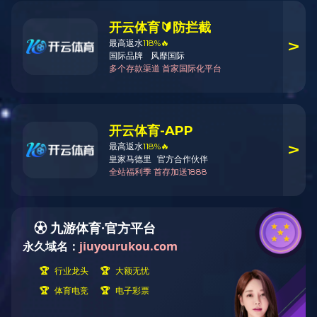
岩芯钻机类
钻塔类
其他产品